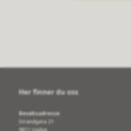
Her finner du oss
Besøksadresse
:
Strandgata 21
9811 Vadsø