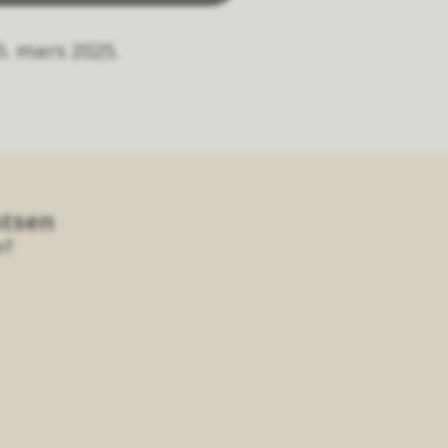
5. mars 2025.
utsen
ef