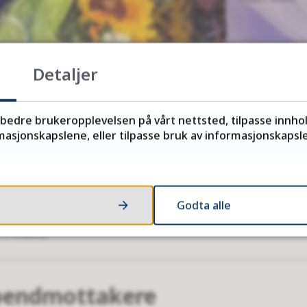
Detaljer
rbedre brukeropplevelsen på vårt nettsted, tilpasse innho
asjonskapslene, eller tilpasse bruk av informasjonskapsler
Godta alle
åd for kultur, klima og miljø i Nordland Kirsti Saxi.
r i Troms.
ipendmottakere