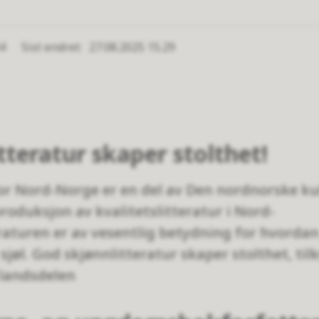
04
Sist endret
27.08.2025 15.29
tteratur skaper stolthet!
for Nord-Norge er en del av Den nordnorske ku
roduksjon av kvalitetslitteratur i Nord-
raturen er av vesentlig betydning for hvordan
sjøl. God skjønnlitteratur skaper stolthet, ti
landsdelen