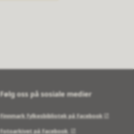
Følg oss på sosiale medier
Finnmark fylkesbibliotek på Facebook
Fotoarkivet på Facebook