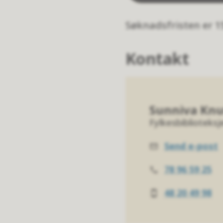
Søknadsfristen er 1
Kontakt
Sunniva Kn
Fylkesbiblioteksj
Send e-post
E-
post
78 96 59 25
Telefon
48 20 49 98
Mobil