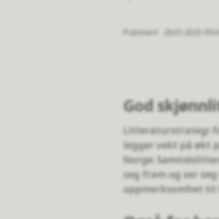
Publisert
20.01.2025 09.
God skjønnli
Litteraturstrategi 
legger vekt på økt p
Norge. Samtidslitte
seg fram og ser seg 
oppmerksomhet til 