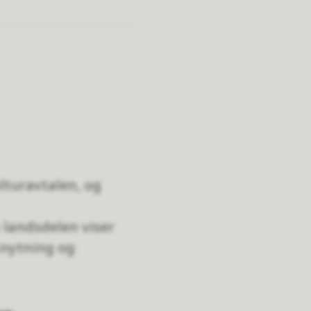
lturavtalen, og
 landsdelen viser
lknytning og