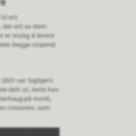
re
til ett
, der ett av dem
 er mulig å levere
les begge stipend.
I 2021 var Sigbjørn
e delt ut, leste han
terhaug
på norsk,
 av romanen, som