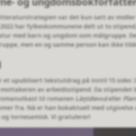
rne- og ungdomsbokforfatte
litteraturstrategien var det kun satt av midler 
 2022 har fylkeskommunene delt ut to stipend
ratur med barn og ungdom som målgruppe. Det
ruppe, men en og samme person kan ikke tilde
d
 et upublisert tekstutdrag på inntil 15 sider. 
mottakeren av arbeidsstipend. Da stipendet bl
g romanutkast til romanen
Láŋtdievvá
eller
Plan
mmer fra. Nå er han bokaktuell med utgivelse
 og tornesamisk. Vi gratulerer!