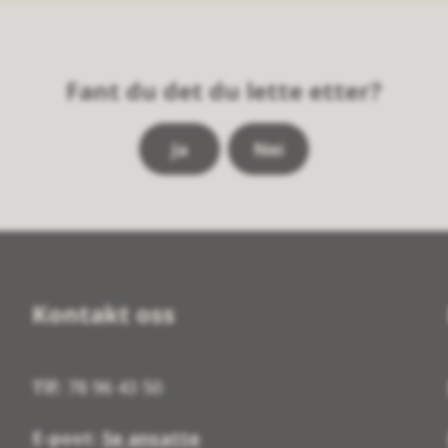
Fant du det du lette etter?
Ja
Nei
Kontakt oss
Tlf:
78 96 43 50
E-post:
Se ansatte