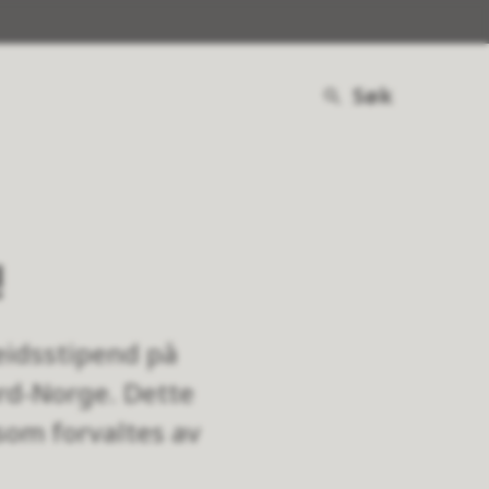
Søk
!
eidsstipend på
ord-Norge. Dette
om forvaltes av