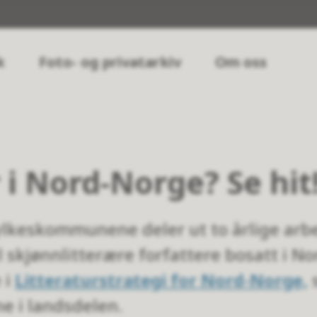
k
Foto- og privatarkiv
Om oss
 i Nord-Norge? Se hit
lkeskommunene deler ut to årlige arb
l skjønnlitterære forfattere bosatt i N
 i
Litteraturstrategi for Nord-Norge,
s
ne i landsdelen.