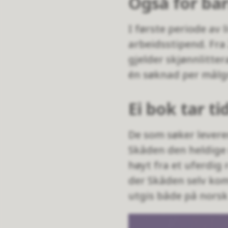
Også for ba
I første periode av 
arbeidsstipend. Fra
gjelder skjønnlitte
én søknad per målg
Ei bok tar ti
De som søker leverer
Skåden den heldige 
høyt fra et uferdi
der Skåden selv ko
utgis både på norsk