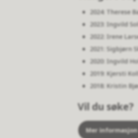
2024: Therese B
2023: Ingvild S
2022: Irene Lars
2021: Sigbjørn 
2020: Ingvild Ho
2019: Kjersti Ko
2018: Kristin Bj
Vil du søke?
Mer informasjon