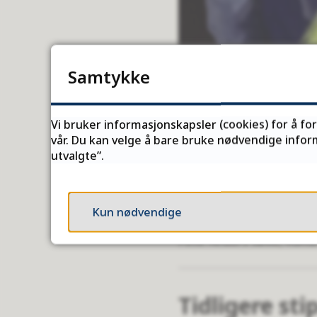
Samtykke
Vi bruker informasjonskapsler (cookies) for å fo
vår. Du kan velge å bare bruke nødvendige inform
utvalgte”.
Kun nødvendige
Sigbjørn Skåden og fylkesr
Anders Søvik, Kultu
Tidligere st