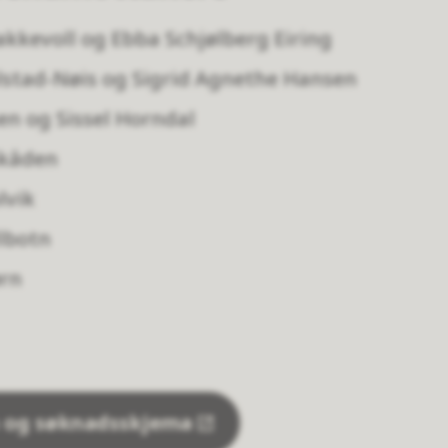
akkevoll og Ebba Schjølberg Eiring
olstad-Nøis og Sigrid Agnethe Hansen
en og Sissel Horndal
Skåden
lvik
llbotn
ørn
 og søknadsskjema