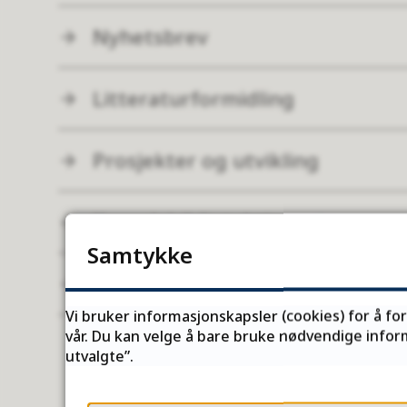
Nyhetsbrev
Litteraturformidling
Prosjekter og utvikling
Kvensk bibliotektjeneste
Samtykke
Samisk bibliotektjeneste
Vi bruker informasjonskapsler (cookies) for å fo
vår. Du kan velge å bare bruke nødvendige inform
utvalgte”.