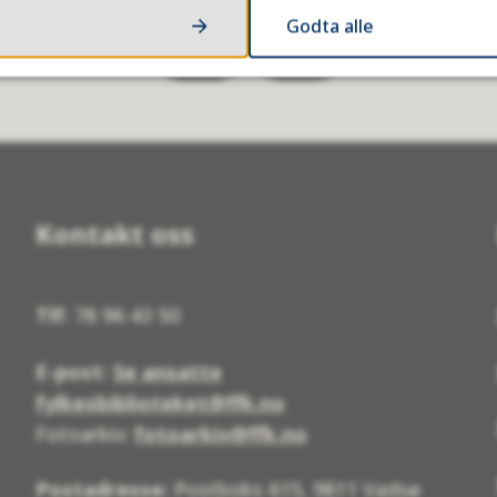
Godta alle
Ja
Nei
Kontakt oss
Tlf:
78 96 43 50
E-post:
Se ansatte
fylkesbiblioteket@ffk.no
Fotoarkiv:
fotoarkiv@ffk.no
Postadresse:
Postboks 615, 9811 Vadsø