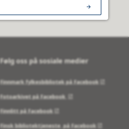
Følg oss på sosiale medier
Finnmark fylkesbibliotek på Facebook
Fotoarkivet på Facebook
Finnlitt på Facebook
Finsk bibliotektjeneste på Facebook