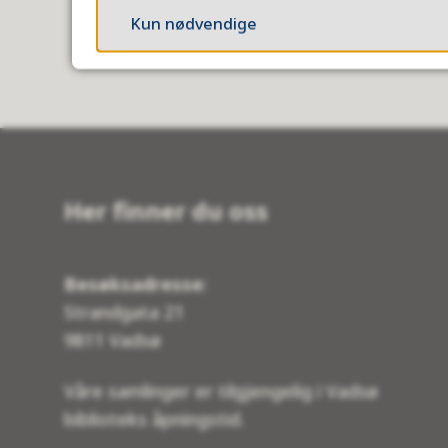
Kun nødvendige
Her finner du oss
Besøksadresse
:
Strandgata 21
9811 Vadsø
Våre samlinger er tilgjengelig i Vadsø
biblioteks åpningstid.