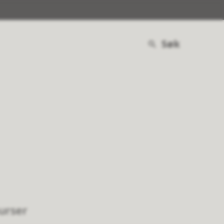
Søk
surser