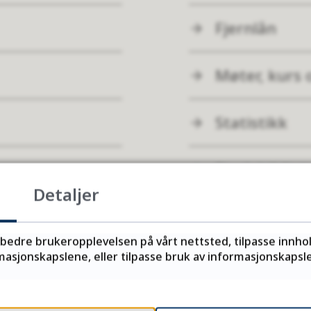
Fjernlån
Møter, kurs
Statistikk
Finsk biblio
Detaljer
Russlandssa
rbedre brukeropplevelsen på vårt nettsted, tilpasse innho
asjonskapslene, eller tilpasse bruk av informasjonskapsler
Fant du det du lette etter?