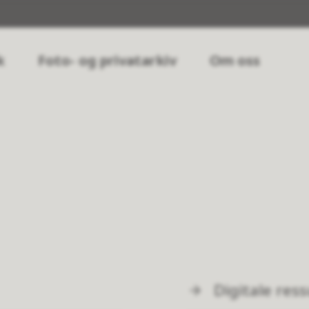
k
Foto- og privatarkiv
Om oss
Digitale res