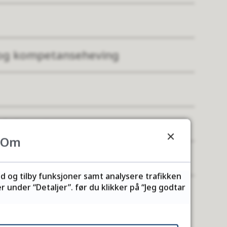
 og kompetanseheving
tektjeneste
Om
marbeid
ld og tilby funksjoner samt analysere trafikken
 under “Detaljer”. før du klikker på “Jeg godtar