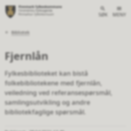
SØK
MENY
Du
Bibliotek
er
her:
Fjernlån
Fylkesbiblioteket kan bistå
folkebibliotekene med fjernlån,
veiledning ved referansespørsmål,
samlingsutvikling og andre
bibliotekfaglige spørsmål.