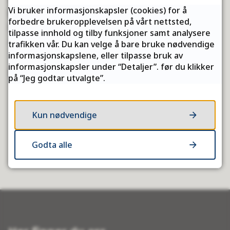
Vi bruker informasjonskapsler (cookies) for å
ligger til grunn for produksjonene. Når det er
forbedre brukeropplevelsen på vårt nettsted,
hensiktsmessig, bør bibliotekene også være
tilpasse innhold og tilby funksjoner samt analysere
arenaer for selve produksjonene.
trafikken vår. Du kan velge å bare bruke nødvendige
informasjonskapslene, eller tilpasse bruk av
informasjonskapsler under “Detaljer”. før du klikker
Kontakt
på “Jeg godtar utvalgte”.
Fant du det du lette etter?
Kun nødvendige
Godta alle
Ja
Nei