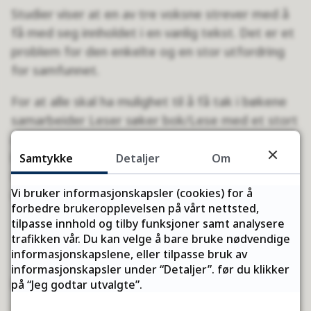
Studier viser at en av tre voksne strever med å
få med seg innholdet i en vanlig tekst. Det er et
problem for den enkelte og en stor utfordring
for samfunnet.
For at alle skal ha mulighet til å få tak i bøkene
samarbeider Leser søker bok/Lese med et stort
antall bibliotek i alle landets fylker. Disse
bibliotekene kalles
Bok til alle-bibliotek
.
Samtykke
Detaljer
Om
Bibliotekene får tilsendt bokpakker og
Vi bruker informasjonskapsler (cookies) for å
informasjonsmateriell fra Leser søker bok/Lese.
forbedre brukeropplevelsen på vårt nettsted,
tilpasse innhold og tilby funksjoner samt analysere
trafikken vår. Du kan velge å bare bruke nødvendige
informasjonskapslene, eller tilpasse bruk av
informasjonskapsler under “Detaljer”. før du klikker
Kontakt
på “Jeg godtar utvalgte”.