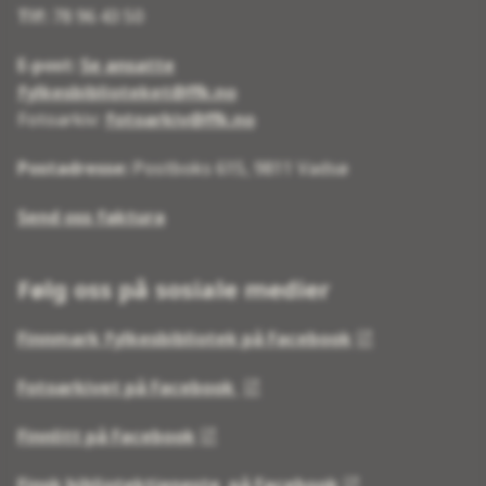
Tlf:
78 96 43 50
E-post:
Se ansatte
fylkesbiblioteket@ffk.no
Fotoarkiv:
fotoarkiv@ffk.no
Postadresse:
Postboks 615, 9811 Vadsø
Send oss faktura
Følg oss på sosiale medier
Finnmark fylkesbibliotek på Facebook
Fotoarkivet på Facebook
Finnlitt på Facebook
Finsk bibliotektjeneste på Facebook