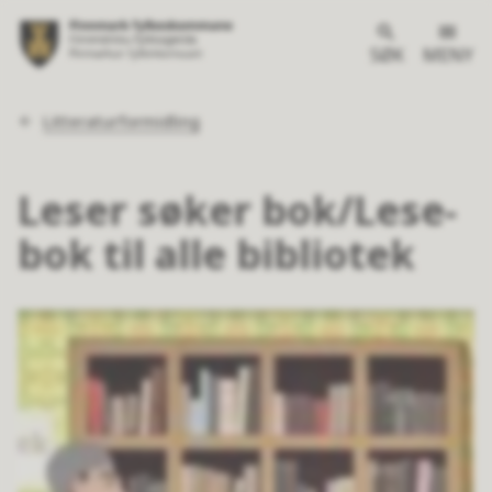
SØK
MENY
Du
Litteraturformidling
er
her:
Leser søker bok/Lese-
bok til alle bibliotek