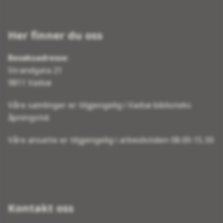
Her finner du oss
Besøksadresse
:
Strandgata 21
9811 Vadsø
Våre samlinger er tilgjengelig i Vadsø biblioteks
åpningstid.
Våre ansatte er tilgjengelig i arbeidstiden 08.00-15.30
Kontakt oss