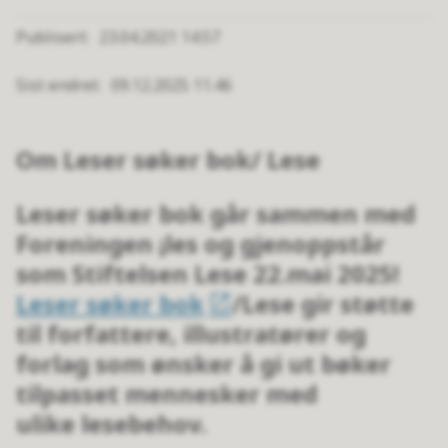
Publisert
23.04.2021 14.57
Sist endret
09.12.2025 11.46
Om Leser søker bok/ Lese
Leser søker bok går sammen med
Foreningen ¡les og gjenoppstår
som Stiftelsen Lese 22.mai 2025!
Leser søker bok
/Lese gir støtte
til forfattere, illustratører og
forlag som ønsker å gi ut bøker
tilpasset mennesker med
ulike lesebehov.