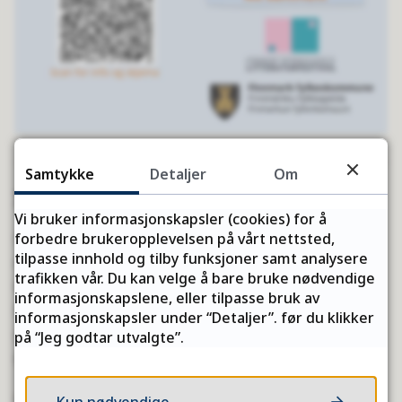
Samtykke
Detaljer
Om
Info om kampanjen
Vi bruker informasjonskapsler (cookies) for å
Deltakere fyller ut og sender inn
forbedre brukeropplevelsen på vårt nettsted,
tilpasse innhold og tilby funksjoner samt analysere
digitalt lesekjema og blir hver måned med i
trafikken vår. Du kan velge å bare bruke nødvendige
trekningen av et festivalpass til Finnlitt 26.
informasjonskapslene, eller tilpasse bruk av
Deltakerne får tilgang til nettsiden og digitalt
informasjonskapsler under “Detaljer”. før du klikker
skjema ved å scanne qr-kode på plakaten, eller
på “Jeg godtar utvalgte”.
trykker på lenken dere deler.
Bilde av plakaten som dere kan laste ned og