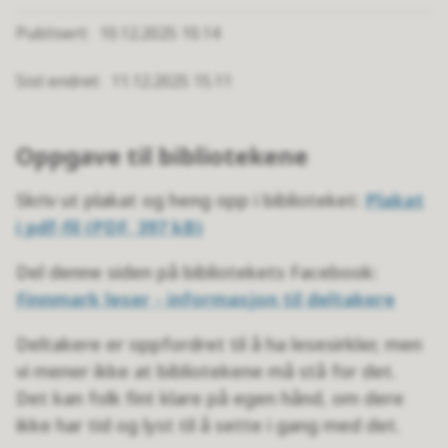
Publisert
10.12.2025 10.14
Sist endret
11.12.2025 15.11
Oppgave til bibliotekene
Skriv ut plakat og heng opp i biblioteket:
Plakat
i pdf-fil
(PDF, 397 kB)
Del denne siden på bibliotekets Facebook:
Finnmark leser - informasjon til deltakere
Deltakere er oppfordret til å ha lesesirkler, men
vi mener ikke at bibliotekene må stå for det.
Det kan folk fint klare på egen hånd, om dere
ikke har tid og lyst til å sette i gang med det.