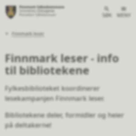
SØK
MENY
Du
Finnmark leser
er
her:
Finnmark leser - info
til bibliotekene
Fylkesbiblioteket koordinerer
lesekampanjen Finnmark leser.
Bibliotekene deler, formidler og heier
på deltakerne!