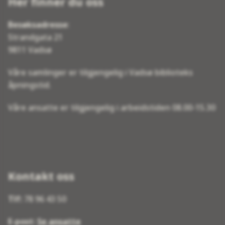
Her finner du oss
Besøksadresse
:
Strandgata 21
9811 Vadsø
Våre samlinger er tilgjengelig i Vadsø biblioteks
åpningstid.
Våre ansatte er tilgjengelig i arbeidstiden 08.00-15.30
Kontakt oss
Tlf:
78 96 43 50
E-post:
Se ansatte