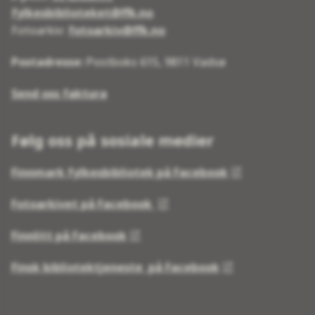
fylkesbiblioteket@ffk.no
Fotoarkiv:
fotoarkiv@ffk.no
Postadresse:
Postboks 615, 9811 Vadsø
Send oss faktura
Følg oss på sosiale medier
Finnmark fylkesbibliotek på Facebook
Fotoarkivet på Facebook
Finnlitt på Facebook
Finsk bibliotektjeneste på Facebook