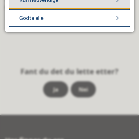
Kun nødvendige
henge opp!
Godta alle
Fant du det du lette etter?
Ja
Nei