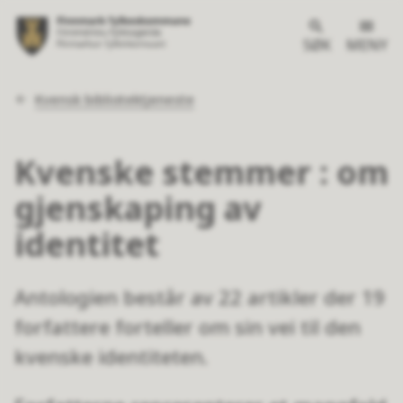
SØK
MENY
Du
Kvensk bibliotektjeneste
er
her:
Kvenske stemmer : om
gjenskaping av
identitet
Antologien består av 22 artikler der 19
forfattere forteller om sin vei til den
kvenske identiteten.