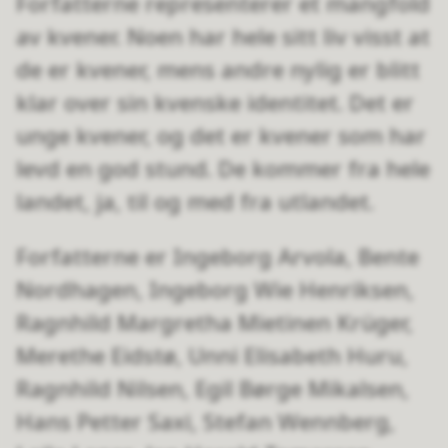
Forfatterne representerer et mangfold
av kvener. Noen har hele sitt liv visst at
de er kvener, mens andre nylig er blitt
klar over sin kvenske identitet. Det er
unge kvener, og det er kvener som har
levd en god stund. De kommer fra hele
landet, ja, til og med fra utlandet.
Forfatterne er Ingeborg Arvola, Bente
Nordhagen, Ingeborg Wie Henriksen,
Ragnhild Margretha Mietinen Krüger,
Merethe Eidstø, Unni Elisabeth Huru,
Ragnhild Nilsen, Egil Børge Mikalsen,
Hans Petter Saxi, Stefan Wennberg,