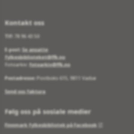
Kontakt oss
Tlf:
78 96 43 50
E-post:
Se ansatte
fylkesbiblioteket@ffk.no
Fotoarkiv:
fotoarkiv@ffk.no
Postadresse:
Postboks 615, 9811 Vadsø
Send oss faktura
Følg oss på sosiale medier
Finnmark fylkesbibliotek på Facebook