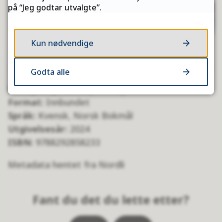
på “Jeg godtar utvalgte”.
Kun nødvendige
Godta alle
Forlag/Utgiver
: Ruija forlag
Format:
Innbundet
Språk:
Kvensk, Norsk Bokmål
Utgivelsesår:
2024
ISBN:
9788292858233
Metadata hentet fra Nordli
Fant du det du lette etter?