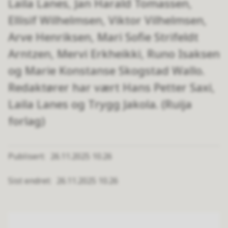
Laila Lanes, Jan Harald Tomassen,
Ellisif Wilhelmsen, Viktor Vilhelmsen,
Arve Henriksen, Mari Sofie Strifeldt
Arntzen, Mervi Erkheikki, Runo Isaksen
og Marie Konstanse Skogstad Wallo.
Redaktører har vært Hans Petter Saxi,
Laila Lanes og Trygg Jakola. (Ruija
forlag)
Publisert
26.11.2025 10.26
Sist endret
26.11.2025 10.26