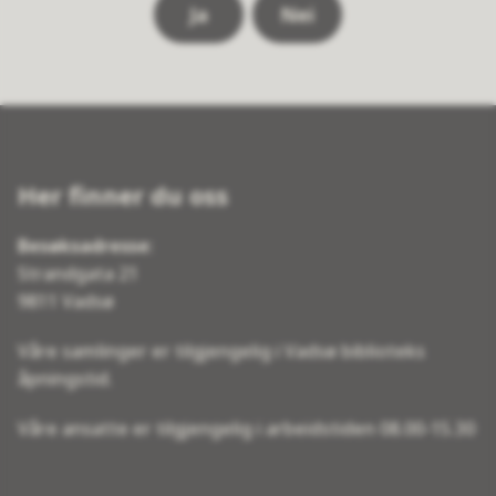
Ja
Nei
Her finner du oss
Besøksadresse
:
Strandgata 21
9811 Vadsø
Våre samlinger er tilgjengelig i Vadsø biblioteks
åpningstid.
Våre ansatte er tilgjengelig i arbeidstiden 08.00-15.30