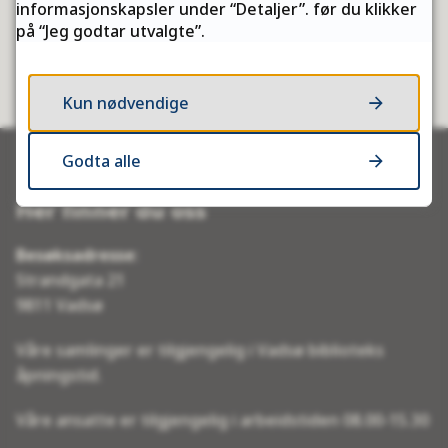
informasjonskapsler under “Detaljer”. før du klikker
på “Jeg godtar utvalgte”.
Ja
Nei
Kun nødvendige
Godta alle
Her finner du oss
Besøksadresse
:
Strandgata 21
9811 Vadsø
Våre samlinger er tilgjengelig i Vadsø biblioteks
åpningstid.
Våre ansatte er tilgjengelig i arbeidstiden 08.00-15.30