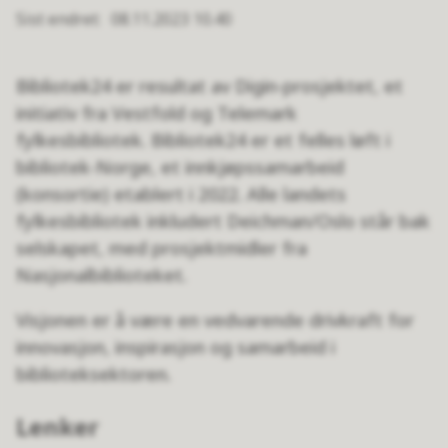
Sist endret
08.11.2023 10.40
Bibliotek24 er resultat av Digin-prosjektet, et
initiativ fra Vestfold og Telemark
fylkesbibliotek. Bibliotek24 er et felles løft i
bibliotek-Norge, et innkjøpssamarbeid
(konsortie) etablert i 2022. Alle landets
fylkesbibliotek inkludert Deichman/Oslo står bak
selskapet, med prosjektmidler fra
Nasjonalbiblioteket.
Visjonen er å være en vedvarende drivkraft for
innovasjon, inspirasjon og samarbeid i
biblioteksektoren.
Lenker