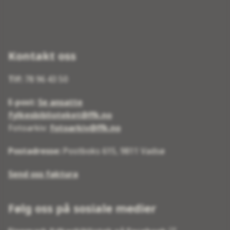
Kontakt oss
Tlf:
78 96 43 50
E-post:
Se ansatte
fylkesbiblioteket@ffk.no
Fotoarkiv:
fotoarkiv@ffk.no
Postadresse:
Postboks 615, 9811 Vadsø
Send oss faktura
Følg oss på sosiale medier