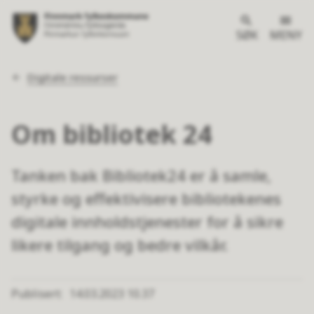
SØK
MENY
Du
Digitale ressurser
er
her:
Om bibliotek 24
Tanken bak Bibliotek24 er å samle,
styrke og effektivisere bibliotekenes
digitale innholdstjenester for å sikre
likere tilgang og bedre vilkår.
Publisert
14.03.2023 10.37