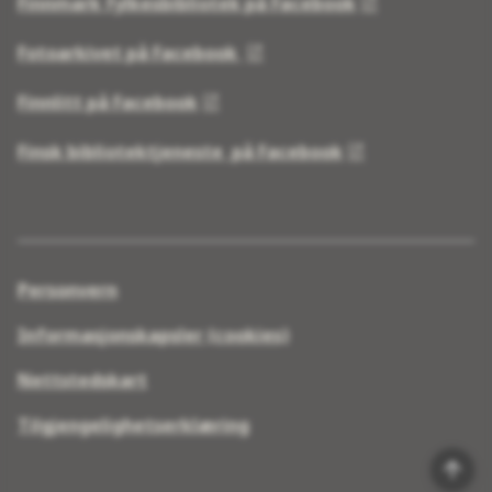
Finnmark fylkesbibliotek på Facebook
Fotoarkivet på Facebook
Finnlitt på Facebook
Finsk bibliotektjeneste på Facebook
Personvern
Informasjonskapsler (cookies)
Nettstedskart
Tilgjengelighetserklæring
Til