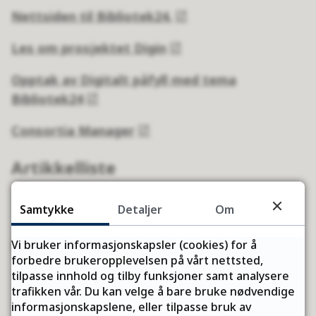
Nettsiden til Bibliotek24.
Les om prosjektet Digin
Opptak av Digitalt påfyll med tema
Bibliotek24
Consortia Manager
Artikkelliste
Samtykke
Detaljer
Om
Kontakt
Vi bruker informasjonskapsler (cookies) for å
forbedre brukeropplevelsen på vårt nettsted,
tilpasse innhold og tilby funksjoner samt analysere
trafikken vår. Du kan velge å bare bruke nødvendige
Fant du det du lette etter?
informasjonskapslene, eller tilpasse bruk av