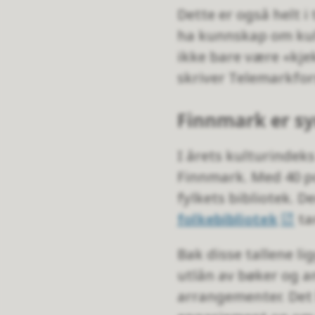
Dette er også helt 
ha kunnskap om kult
ikke bare være «kje
skriver Telemarkfor
Finnmark er sy
I årets kulturindeks
Finnmark. Med 40 po
fylkets bibliotek. D
folkebibliotek
ta
Bak disse tallene li
utlån av bøker og an
arrangementer. Det 