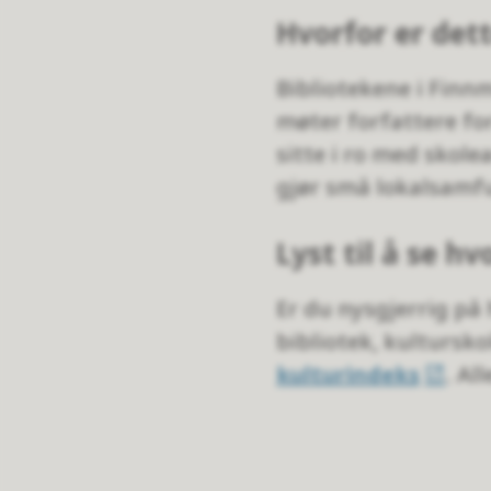
Hvorfor er dett
Bibliotekene i Finn
møter forfattere for
sitte i ro med skole
gjør små lokalsamf
Lyst til å se 
Er du nysgjerrig på
bibliotek, kulturskol
kulturindeks
. Al