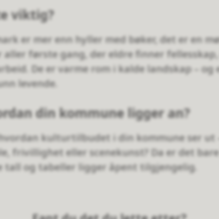
e viktig?
mark er mer enn hyller med bøker, det er en m
 aller første gang, der eldre finner fellessk
arbeid. De er varme rom i kalde landskap – og 
unn levende.
hvordan din kommune ligger an?
 hvordan kulturtilbudet i din kommune ser ut 
e, frivillighet eller scenekunst? Da er det bare 
le tall og tabeller ligger åpent tilgjengelig.
Fant du det du lette etter?