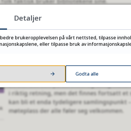
olk faktisk bruker bibliotekene sine.
Detaljer
iotek i medvind
Måsøy folkebibliotek skriver i sin
årsmeld
rbedre brukeropplevelsen på vårt nettsted, tilpasse innho
preget av høy aktivitet, både med egne ar
asjonskapslene, eller tilpasse bruk av informasjonskapsler
samarbeid med andre aktører i kommunen.
har kommet til, og antall besøk og utlån a
økt.
Godta alle
De sier det selv på en enkel og ærlig måte: 
i riktig retning, men det finnes fortsatt et 
kan bli et enda tydeligere samlingspunkt –
ek
møteplass der alle føler seg velkommen.