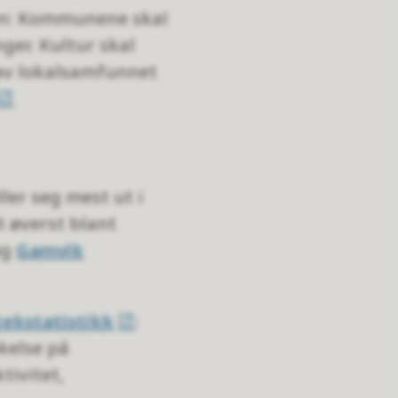
ven: Kommunene skal
ger. Kultur skal
 av lokalsamfunnet
ler seg mest ut i
t øverst blant
og
Gamvik
tekstatistikk
:
kelse på
tivitet,