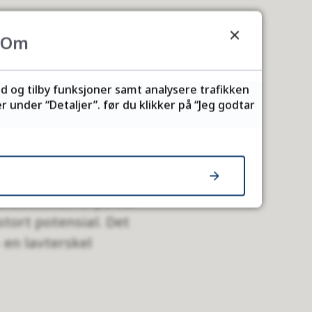
Om
ing
at 2024 var
ld og tilby funksjoner samt analysere trafikken
rangementer og i
 under “Detaljer”. før du klikker på “Jeg godtar
 Flere nye lånere
v fysiske medier har
Biblioteket er på vei
stort potensial. Det
 en lavterskel