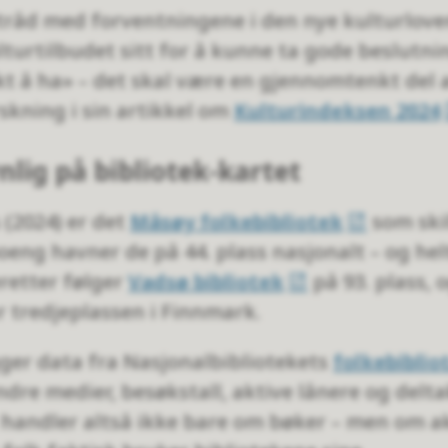
i tråd med forventningene i den nye kulturlo
urtilbudet sitt for å kunne ta gode beslutnin
kt å ha» – det skal være en gjennomtenkt del
skning i sin artikkel om
Kulturindeksen 2024
nlig på bibliotek-kartet
 (2024) er det
Måsøy folkebibliotek
som skil
eng havner de på 44. plass nasjonalt – og hel
eretter følger
Vadsø bibliotek
på 93. plass, 
r tredjeplassen i Finnmark.
gger data fra Nasjonalbibliotekets
folkebiblio
dre medier, besøkstall, aktive lånere og delta
handler altså ikke bare om bøker – men om ak