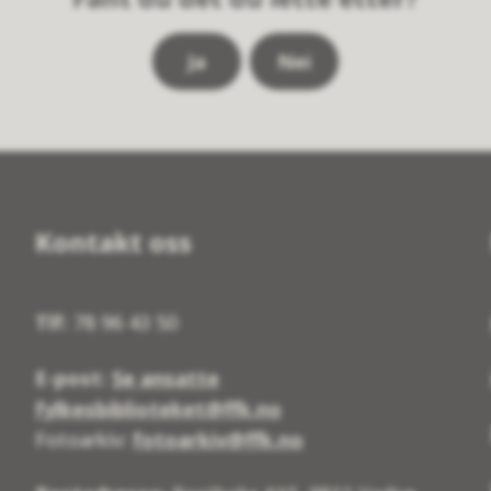
Ja
Nei
Kontakt oss
Tlf:
78 96 43 50
E-post:
Se ansatte
fylkesbiblioteket@ffk.no
Fotoarkiv:
fotoarkiv@ffk.no