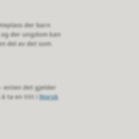
øteplass der barn
ap, og der ungdom kan
en del av det som
– enten det gjelder
å ta en titt i
Norsk