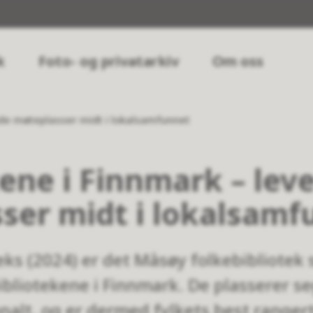
k
Foto- og privatarkiv
Om oss
nde møteplasser midt i lokalsamfunnet
kene i Finnmark – lev
ser midt i lokalsamf
deks (2024) er det Måsøy folkebibliote
bliotekene i Finnmark. De plasserer seg
nalt, og er dermed fylkets best rangert