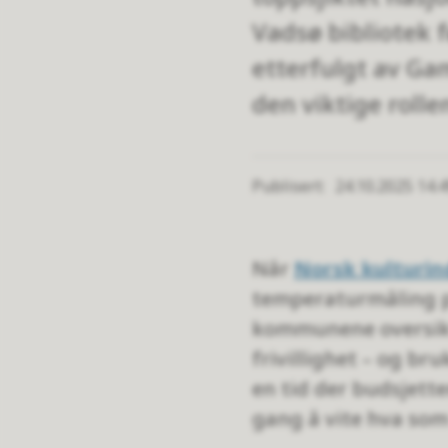
Vadsø bibliotek 
etterfulgt av Gam
den viktige rolle
Publisert
24.10.2025 14.
Når
Norsk kulturin
temperaturmåling på
kommunene oversikt 
frivillighet – og br
en tid der budsjett
gang å vite hva som 