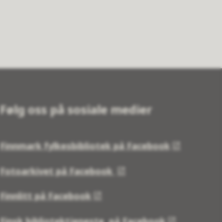
Følg oss på sosiale medier
Finnmark fylkesbibliotek på Facebook
Fotoarkivet på Facebook
Finnlitt på Facebook
Finsk bibliotektjeneste på Facebook