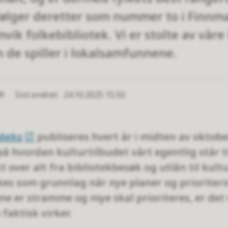
følger deretter som nummer to i Finnma
vik folkebibliotek. Vi er stolte av våre
n de spiller i lokalsamfunnene.
49
Sist endret
24.10.2025 15.50
deks
publiseres hvert år i midten av oktober,
 hvordan kulturtilbudet vårt egentlig står til
over alt fra bibliotekbesøk og utlån til kult
ukes som grunnlag når nye planer og prioriterin
ene er stramme og mye skal prioriteres, er det
faktisk virker.