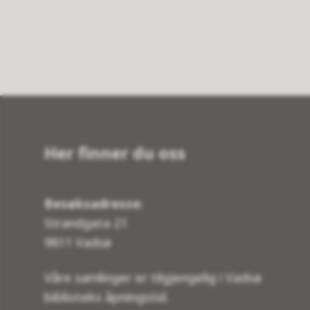
Her finner du oss
Besøksadresse
:
Strandgata 21
9811 Vadsø
Våre samlinger er tilgjengelig i Vadsø
biblioteks åpningstid.