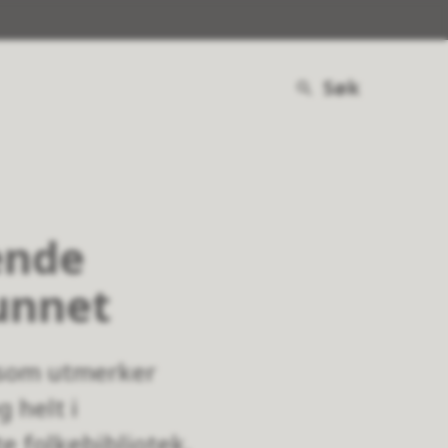
Søk
ende
unnet
k som utmerker
 helt i
e folkebibliotek.