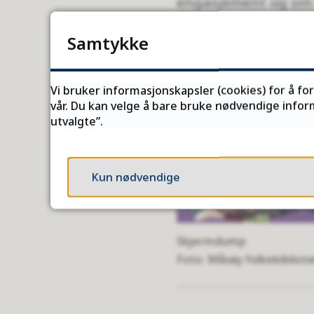
engasjement og om f
Samtykke
Måsøy: Et bibl
Vi bruker informasjonskapsler (cookies) for å fo
vår. Du kan velge å bare bruke nødvendige inform
utvalgte”.
Kun nødvendige
Skjermdump
Måsøy folkebibliot