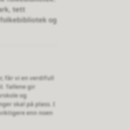
rk, tett
 folkebibliotek og
 får vi en verdifull
. Tallene gir
urskole og
ger skal på plass. I
 viktigere enn noen