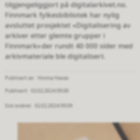
tilgjengeliggjort på digitalarkivet.no.
Finnmark fylkesbibliotek har nylig
avsluttet prosjektet «Digitalisering av
arkiver etter glemte grupper i
Finnmark» der rundt 40 000 sider med
arkivmateriale ble digitalisert.
Publisert av
Honna Havas
Publisert
02.02.2024 09.00
Sist endret
02.02.2024 09.09