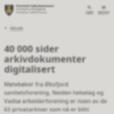
SØK
MENY
Du
Aktuelt
er
her:
40 000 sider
arkivdokumenter
digitalisert
Møtebøker fra Øksfjord
sanitetsforening, Neiden helselag og
Vadsø arbeiderforening er noen av de
63 privatarkiver som nå er blitt