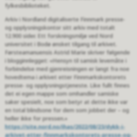
fylkesbiblioteket.
Arkiv i Nordland digitaliserte Finnmark presse-
og opplysningskontor sitt arkiv med totalt
12.900 sider. Ett forskningsmiljø ved Nord
universitet i Bodø ønsket tilgang til arkivet.
Førsteamanuensis Astrid Marie skriver følgende
i blogginnlegget: «Hensyn til samisk levemåte i
forbindelse med gjenreisningen er langt fra noe
hovedtema i arkivet etter Finnmarkskontorets
presse- og opplysningstjeneste. Like fullt finnes
det ei egen mappe som omhandler samiske
saker spesielt, noe som betyr at dette ikke var
en total blindsone for dem som jobbet der – og
heller ikke for pressen.»
https://site.nord.no/ihas/2022/08/23/dykk-i-
arkivet-etter-finnmarkskontorets-presse-og-