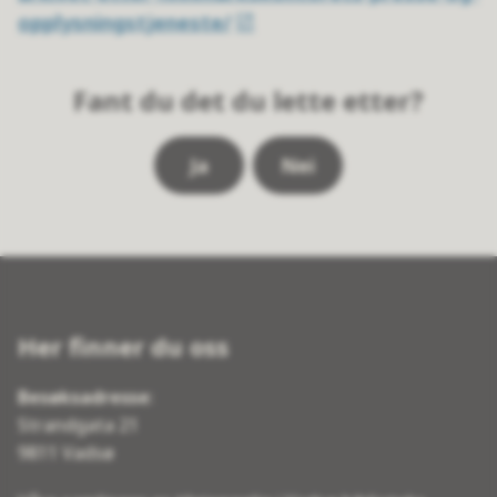
opplysningstjeneste/
Fant du det du lette etter?
Ja
Nei
Her finner du oss
Besøksadresse
:
Strandgata 21
9811 Vadsø