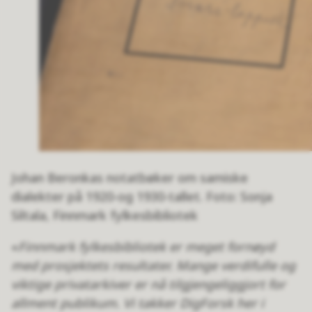
Johan Beronkas notatbøker om samiske
dialekter på 1920-og 1930-tallet. Foto: Sonja
Siltala, Finnmark fylkesbibliotek
«
Finnmark fylkesbibliotek er meget fornøyd
med prosjektets resultater. Mange verdifulle og
viktige privatarkiver er nå tilgjengeliggjort for
allment publikum. Vi takker DigForsk her i