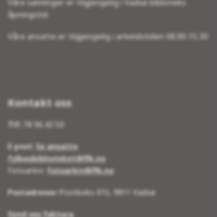
Våre samlinger er tilgjengelig i Vadsø biblioteks
åpningstid.
Våre ansatte er tilgjengelig i arbeidstiden 08.00-15.30
Kontakt oss
Tlf:
78 96 43 50
E-post:
Se ansatte
fylkesbiblioteket@ffk.no
Fotoarkiv:
fotoarkiv@ffk.no
Postadresse:
Postboks 615, 9811 Vadsø
Send oss faktura