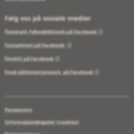
Følg oss på sosiale medier
Finnmark fylkesbibliotek på Facebook
Fotoarkivet på Facebook
Finnlitt på Facebook
Finsk bibliotektjeneste på Facebook
Personvern
Informasjonskapsler (cookies)