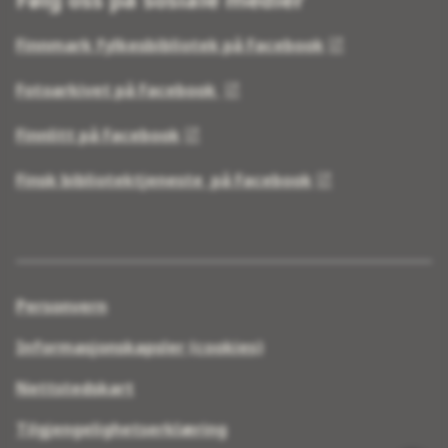
Finnmark fylkesbibliotek på Facebook
Fotoarkivet på Facebook
Finnlitt på Facebook
Finsk bibliotektjeneste på Facebook
Personvern
Informasjonskapsler (cookies)
Nettstedskart
Tilgjengelighetserklæring