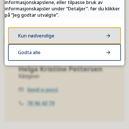
informasjonskapslene, eller tilpasse bruk av
Finnsnes den 13. september 2022. Det handlet om
informasjonskapsler under “Detaljer”. før du klikker
å sette søke...
på “Jeg godtar utvalgte”.
Kun nødvendige
Kontakt
Godta alle
Helga Kristine Pettersen
Rådgiver
Send e-post
E-
post
78 96 43 79
Telefon