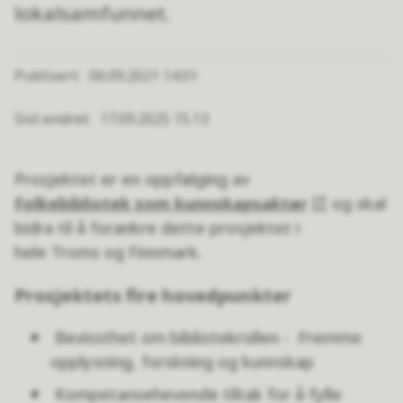
lokalsamfunnet.
Publisert
06.09.2021 14.01
Sist endret
17.09.2025 15.13
Prosjektet er en oppfølging av
Folkebibliotek som kunnskapsaktør
og skal
bidra til å forankre dette prosjektet i
hele Troms og Finnmark.
Prosjektets fire hovedpunkter
Bevissthet om bibliotekrollen - Fremme
opplysning, forskning og kunnskap​
Kompetansehevende tiltak for å fylle