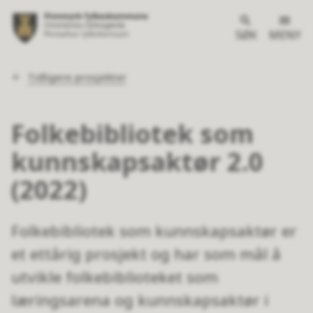
SØK
MENY
Du
Tidligere prosjekter
er
her:
Folkebibliotek som
kunnskapsaktør 2.0
(2022)
Folkebibliotek som kunnskapsaktør er
et ettårig prosjekt og har som mål å
utvikle folkebiblioteket som
læringsarena og kunnskapsaktør i