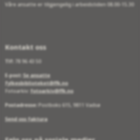
Våre ansatte er tilgjengelig i arbeidstiden 08.00-15.30
Kontakt oss
Tlf:
78 96 43 50
E-post:
Se ansatte
fylkesbiblioteket@ffk.no
Fotoarkiv:
fotoarkiv@ffk.no
Postadresse:
Postboks 615, 9811 Vadsø
Send oss faktura
Følg oss på sosiale medier