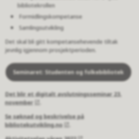
bibliotekrollen​
Formidlingskompetanse​
Samlingsutvikling
Det skal bli gitt kompetansehevende tiltak
jevnlig igjennom prosjektperioden.
Seminaret: Studenten og folkebibliotek
Det blir et digitalt avslutningsseminar 23.
november
.
Se søknad og beskrivelse på
bibliotekutvikling.no
.
Aktivitetsplan våren 2022