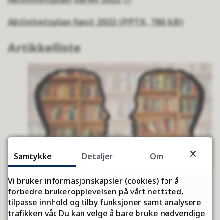
Aktivitetsplan høst 2022
(PPTX, 786 kB)
Artikkelliste
Samtykke
Detaljer
Om
Vi bruker informasjonskapsler (cookies) for å
Studenten og folkebiblioteket
forbedre brukeropplevelsen på vårt nettsted,
tilpasse innhold og tilby funksjoner samt analysere
Seminaret Studenten og folkebiblioteket fant
trafikken vår. Du kan velge å bare bruke nødvendige
sted på Senja bibliotek i Kunnskapsparken på