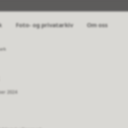
k
Foto- og privatarkiv
Om oss
ark
ber 2024