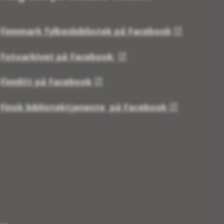
Finnmark fylkesbibliotek på Facebook
Fotoarkivet på Facebook
Finnlitt på Facebook
Finsk bibliotektjeneste på Facebook