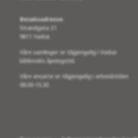
Besøksadresse
:
Strandgata 21
9811 Vadsø
Våre samlinger er tilgjengelig i Vadsø
biblioteks åpningstid.
Våre ansatte er tilgjengelig i arbeidstiden
08.00-15.30