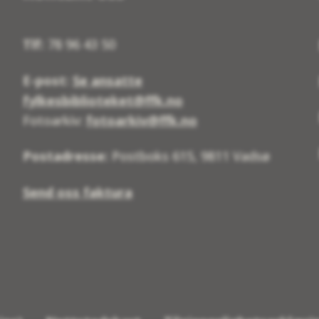
Tlf:
78 96 43 50
E-post:
Se ansatte
fylkesbiblioteket@ffk.no
Fotoarkiv:
fotoarkiv@ffk.no
Postadresse:
Postboks 615, 9811 Vadsø
Send oss faktura