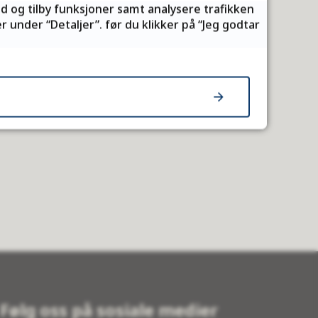
ld og tilby funksjoner samt analysere trafikken
, hvor vi søker etter aktuell kunnskap som er
 under “Detaljer”. før du klikker på “Jeg godtar
n innføring i noen aktuelle kilder til
 med flere deltakere per kommune. De med lang
Følg oss på sosiale medier