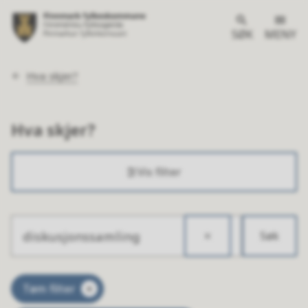
SØK
MENY
Du
Hva skjer?
er
her:
Hva skjer?
Vis filter
Søk
Søketekst
Resultat
Tøm filter