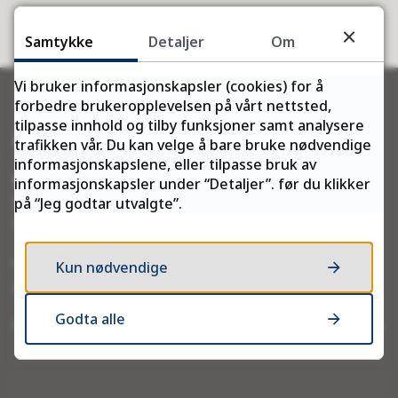
Samtykke
Detaljer
Om
Vi bruker informasjonskapsler (cookies) for å
forbedre brukeropplevelsen på vårt nettsted,
tilpasse innhold og tilby funksjoner samt analysere
Her finner du oss
trafikken vår. Du kan velge å bare bruke nødvendige
informasjonskapslene, eller tilpasse bruk av
Besøksadresse
:
informasjonskapsler under “Detaljer”. før du klikker
Strandgata 21
på “Jeg godtar utvalgte”.
9811 Vadsø
Våre samlinger er tilgjengelig i Vadsø biblioteks
Kun nødvendige
åpningstid.
Godta alle
Våre ansatte er tilgjengelig i arbeidstiden 08.00-15.30