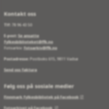
Kontakt oss
Tlf:
78 96 43 50
E-post:
Se ansatte
fylkesbiblioteket@ffk.no
Fotoarkiv:
fotoarkiv@ffk.no
Postadresse:
Postboks 615, 9811 Vadsø
Send oss faktura
Følg oss på sosiale medier
Finnmark fylkesbibliotek på Facebook
Fotoarkivet på Facebook